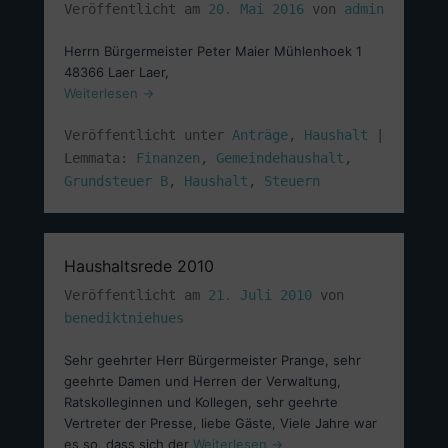
Veröffentlicht am
20. Mai 2016
von
admin
Herrn Bürgermeister Peter Maier Mühlenhoek 1
48366 Laer Laer,
Weiterlesen →
Veröffentlicht unter
Anträge
,
Haushalt
|
Lemmata:
Finanzen
,
Gemeindehaushalt
,
Grundsteuer B
,
Haushalt
,
Steuern
Haushaltsrede 2010
Veröffentlicht am
21. Juli 2010
von
benediktniehues
Sehr geehrter Herr Bürgermeister Prange, sehr
geehrte Damen und Herren der Verwaltung,
Ratskolleginnen und Kollegen, sehr geehrte
Vertreter der Presse, liebe Gäste, Viele Jahre war
es so, dass sich der
Weiterlesen →