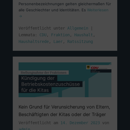
Personenbezeichnungen gelten gleichermaßen für
alle Geschlechter und Identitäten. Es
Weiterlesen
→
Veröffentlicht unter
Allgemein
|
Lemmata:
CDU
,
Fraktion
,
Haushalt
,
Haushaltsrede
,
Laer
,
Ratssitzung
Kein Grund für Verunsicherung von Eltern,
Beschäftigten der Kitas oder der Träger
Veröffentlicht am
14. Dezember 2023
von
admin