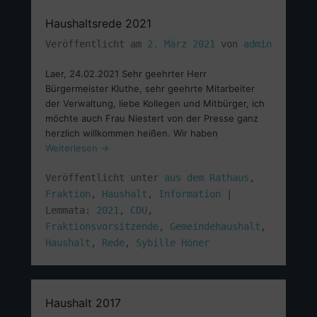
Haushaltsrede 2021
Veröffentlicht am
2. März 2021
von
admin
Laer, 24.02.2021 Sehr geehrter Herr
Bürgermeister Kluthe, sehr geehrte Mitarbeiter
der Verwaltung, liebe Kollegen und Mitbürger, ich
möchte auch Frau Niestert von der Presse ganz
herzlich willkommen heißen. Wir haben
Weiterlesen →
Veröffentlicht unter
aus dem Rathaus
,
Fraktion
,
Haushalt
,
Information
|
Lemmata:
2021
,
CDU
,
Fraktionsvorsitzende
,
Gemeindehaushalt
,
Haushalt
,
Rede
,
Sybille Höner
Haushalt 2017