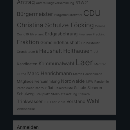
Antrag
BTW21
Aufstellungsversammlung
CDU
Bürgermeister
Bürgermeisterwahl
Christina Schulze Föcking
Corona
Erdgasbohrung
Covid19
Ehrenamt
Finanzen
Fracking
Fraktion
Gemeindehaushalt
Grundsteuer
Haushalt
Holthausen
Grundsteuer B
JU
Laer
Kommunalwahl
Kandidaten
Manfred
Marc Henrichmann
Kluthe
March Henrichmann
Nordwalde
Mitgliederversammlung
NRW
Pandemie
Rat
Schule
Sicherer
Peter Maier
Radtour
Reserveliste
Schulweg
Stellplatz
Stellplatzsatzung
Steuern
Wahl
Trinkwasser
Vorstand
TuS Laer
Virus
Wahlbezirke
Anmelden