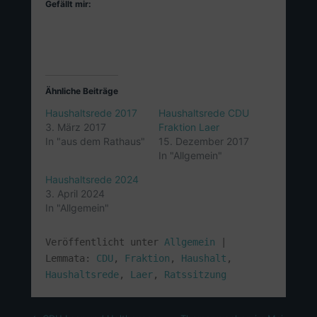
Gefällt mir:
Ähnliche Beiträge
Haushaltsrede 2017
Haushaltsrede CDU
3. März 2017
Fraktion Laer
In "aus dem Rathaus"
15. Dezember 2017
In "Allgemein"
Haushaltsrede 2024
3. April 2024
In "Allgemein"
Veröffentlicht unter
Allgemein
|
Lemmata:
CDU
,
Fraktion
,
Haushalt
,
Haushaltsrede
,
Laer
,
Ratssitzung