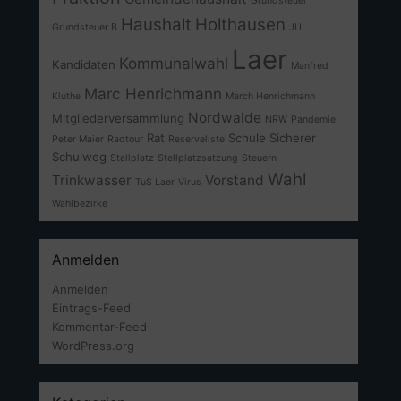
Grundsteuer
Haushalt
Holthausen
Grundsteuer B
JU
Laer
Kommunalwahl
Kandidaten
Manfred
Marc Henrichmann
Kluthe
March Henrichmann
Nordwalde
Mitgliederversammlung
NRW
Pandemie
Rat
Schule
Sicherer
Peter Maier
Radtour
Reserveliste
Schulweg
Stellplatz
Stellplatzsatzung
Steuern
Wahl
Trinkwasser
Vorstand
TuS Laer
Virus
Wahlbezirke
Anmelden
Anmelden
Eintrags-Feed
Kommentar-Feed
WordPress.org