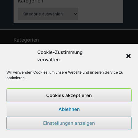
Kategorien
Kategorien
Kategorien
Allgemein
Cookie-Zustimmung
Anträge
aus dem Rathaus
verwalten
Fraktion
Haushalt
FrauenUnion
Corona
Wir verwenden Cookies, um unsere Website und unseren Service zu
Information
optimieren.
Kommunalwahl 2009
Junge Union
Mitteilung
Kommunalwahl 2025
Kommunalwahl 2020
Cookies akzeptieren
Termine
Presse
Vorstand
slider
Ablehnen
Finden
Einstellungen anzeigen
Suchen