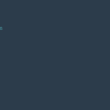
n
ive Monate mit großen Herausforderungen. Am Jahresende bli
nschen welche in unser Dorf kommen. Hier gilt es den viel
 geworden, in den letzten Monaten hatte es nach außen den A
 aus der Bahn werfen zu lassen. Es ist uns gelungen, loyal
017 eingebracht.
nliche, friedliche Weihnachtszeit. Für das kommende Jahr im