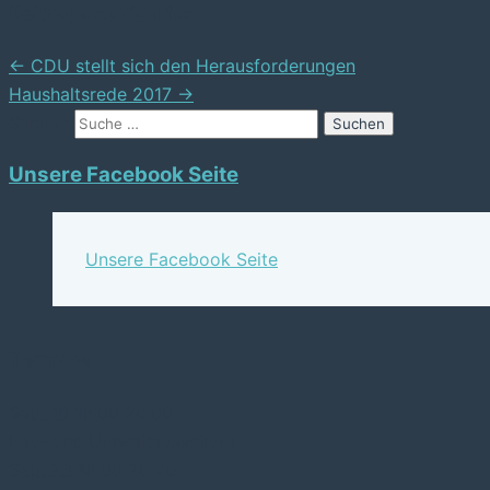
Beitragsnavigation
←
CDU stellt sich den Herausforderungen
Haushaltsrede 2017
→
Suchen
Unsere Facebook Seite
Unsere Facebook Seite
Termine
Sep. 16
18:00
20:00
Bau- und Umweltausschuss
Sep. 23
18:00
20:00