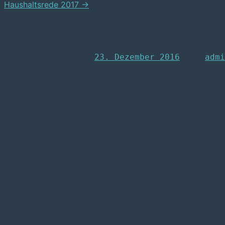
Haushaltsrede 2017
→
Weihnachtsgruß
Veröffentlicht am
23. Dezember 2016
von
admi
Liebe Laerer und Holthausener,
wieder geht ein Jahr zu Ende, es waren zwölf sehr intens
Sorgen und Angst macht, Verantwortung fordert für die Me
Betreuung und Integration einbringen.
Auch im politischen Ehrenamt ist die Zeit nicht einfacher
immer wichtig, sich Sachthemen zuzuwenden und sich nicht
Am Anfang des neuen Jahres wird der Haushaltsentwurf 2
Eine große Aufgabe – es wird nicht einfach werden.
Ich wünsche Ihnen, Ihren Familien und Freunden eine besin
und vor allem Gesundheit, Zufriedenheit und Erfolg.
Margarete Müller