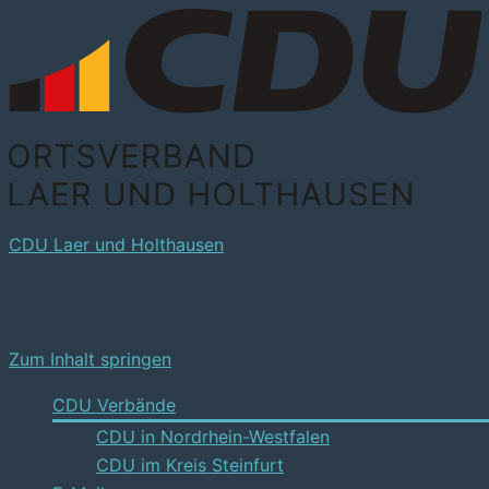
CDU Laer und Holthausen
Primäres Menü
Zum Inhalt springen
CDU Verbände
CDU in Nordrhein-Westfalen
CDU im Kreis Steinfurt