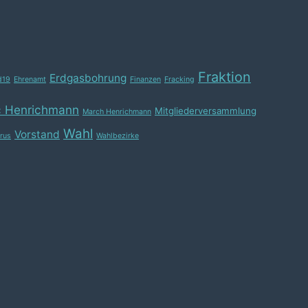
Fraktion
Erdgasbohrung
d19
Ehrenamt
Finanzen
Fracking
 Henrichmann
Mitgliederversammlung
March Henrichmann
Wahl
Vorstand
irus
Wahlbezirke