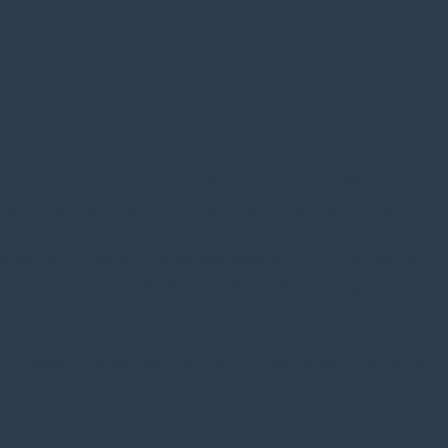
cken wir zurück, die politische Lage in der Welt, die
en Ehrenamtlichen zu danken, die ihr Handeln in der
nschein, dass es an Einigkeit fehlt. Für die CDU war es
, tolerant und rücksichtsvoll miteinander umzugehen.
 privaten, politischen und beruflichen Bereich viel Glück