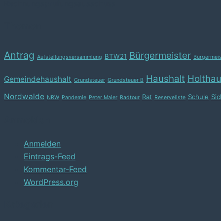
Rechnungsprüfungsausschuss
Themen
Antrag
Bürgermeister
BTW21
Aufstellungsversammlung
Bürgermei
Haushalt
Holtha
Gemeindehaushalt
Grundsteuer
Grundsteuer B
Nordwalde
Rat
Schule
Si
NRW
Pandemie
Peter Maier
Radtour
Reserveliste
Anmelden
Anmelden
Eintrags-Feed
Kommentar-Feed
WordPress.org
Kategorien