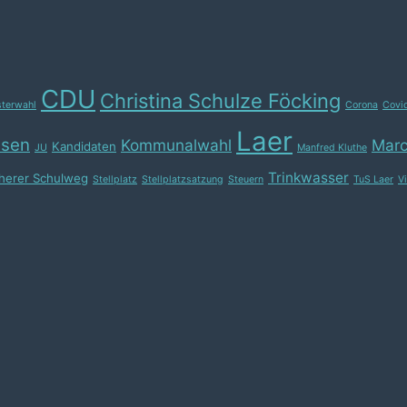
CDU
Christina Schulze Föcking
sterwahl
Corona
Covi
Laer
usen
Kommunalwahl
Marc
Kandidaten
JU
Manfred Kluthe
Trinkwasser
cherer Schulweg
Stellplatz
Stellplatzsatzung
Steuern
TuS Laer
V