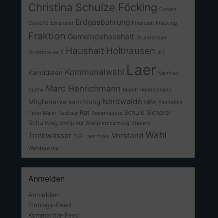
Christina Schulze Föcking
Corona
Erdgasbohrung
Covid19
Ehrenamt
Finanzen
Fracking
Fraktion
Gemeindehaushalt
Grundsteuer
Haushalt
Holthausen
Grundsteuer B
JU
Laer
Kommunalwahl
Kandidaten
Manfred
Marc Henrichmann
Kluthe
March Henrichmann
Nordwalde
Mitgliederversammlung
NRW
Pandemie
Rat
Schule
Sicherer
Peter Maier
Radtour
Reserveliste
Schulweg
Stellplatz
Stellplatzsatzung
Steuern
Wahl
Trinkwasser
Vorstand
TuS Laer
Virus
Wahlbezirke
Anmelden
Anmelden
Eintrags-Feed
Kommentar-Feed