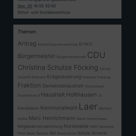
Sep. 30
18:00
20:00
Schul- und Sozialausschuss
Themen
Antrag
BTW21
Aufstellungsversammlung
CDU
Bürgermeister
Bürgermeisterwahl
Christina Schulze Föcking
Corona
Erdgasbohrung
Covid19
Ehrenamt
Finanzen
Fracking
Fraktion
Gemeindehaushalt
Grundsteuer
Haushalt
Holthausen
Grundsteuer B
JU
Laer
Kommunalwahl
Kandidaten
Manfred
Marc Henrichmann
Kluthe
March Henrichmann
Nordwalde
Mitgliederversammlung
NRW
Pandemie
Rat
Schule
Sicherer
Peter Maier
Radtour
Reserveliste