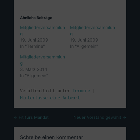
Ähnliche Beiträge
Mitgliederversammlun
Mitgliederversammlun
g
g
19. Juni 2009
19. Juni 2009
In "Termine"
In "Allgemein"
Mitgliederversammlun
g
3. März 2014
In "Allgemein"
Veröffentlicht unter
Termine
|
Hinterlasse eine Antwort
Beitragsnavigation
←
Fit fürs Mandat
Neuer Vorstand gewählt
→
Schreibe einen Kommentar