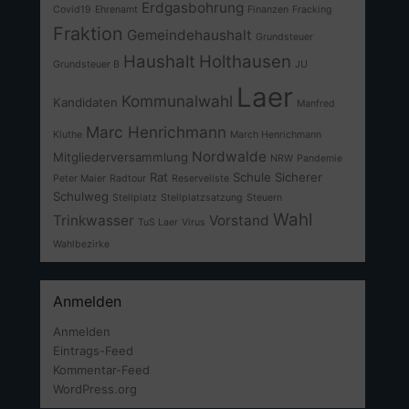
Erdgasbohrung
Covid19
Ehrenamt
Finanzen
Fracking
Fraktion
Gemeindehaushalt
Grundsteuer
Haushalt
Holthausen
Grundsteuer B
JU
Laer
Kommunalwahl
Kandidaten
Manfred
Marc Henrichmann
Kluthe
March Henrichmann
Nordwalde
Mitgliederversammlung
NRW
Pandemie
Rat
Schule
Sicherer
Peter Maier
Radtour
Reserveliste
Schulweg
Stellplatz
Stellplatzsatzung
Steuern
Wahl
Trinkwasser
Vorstand
TuS Laer
Virus
Wahlbezirke
Anmelden
Anmelden
Eintrags-Feed
Kommentar-Feed
WordPress.org