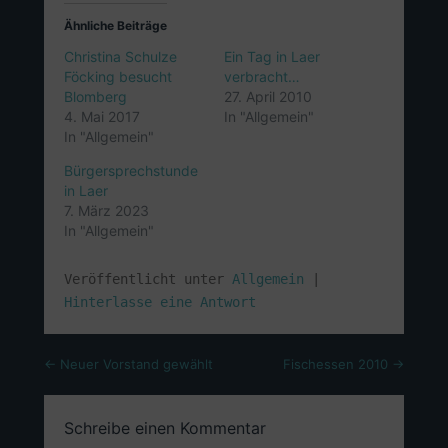
Ähnliche Beiträge
Christina Schulze
Ein Tag in Laer
Föcking besucht
verbracht…
Blomberg
27. April 2010
4. Mai 2017
In "Allgemein"
In "Allgemein"
Bürgersprechstunde
in Laer
7. März 2023
In "Allgemein"
Veröffentlicht unter
Allgemein
|
Hinterlasse eine Antwort
Beitragsnavigation
←
Neuer Vorstand gewählt
Fischessen 2010
→
Schreibe einen Kommentar